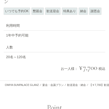
ン
いつでも予約OK
懇親会
歓送迎会
特典あり
納会
謝恩会
利用時間
1年中予約可能
人数
20名～120名
7,700
お一人様：
税込
OMIYA SUNPALACE GLANZ
⁄
宴会・会議プラン
⁄
歓送迎会・納会
⁄
【￥7,700】
Point