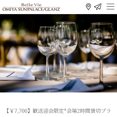
【￥7,700】歓送迎会限定*会場2時間貸切プラ