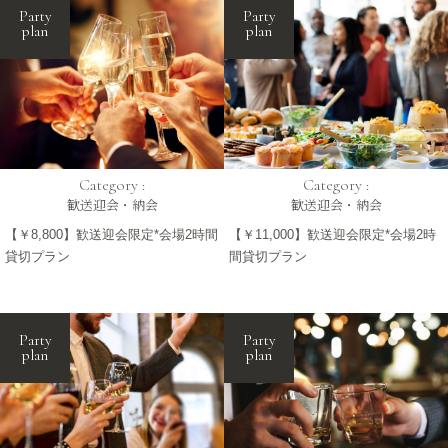
Party
Party
plan
plan
Category :
Category :
歓送迎会・納会
歓送迎会・納会
【￥8,800】歓送迎会限定*会場2時間
【￥11,000】歓送迎会限定*会場2時
貸切プラン
間貸切プラン
Party
Party
plan
plan