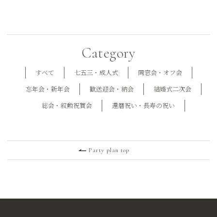
Category
すべて
七五三・成人式
同窓会・オフ会
忘年会・新年会
歓送迎会・納会
結婚式二次会
総会・叙勲祝賀会
還暦祝い・長寿の祝い
Party plan top