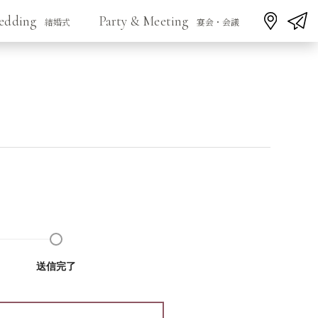
edding
Party & Meeting
結婚式
宴会・会議
送信完了