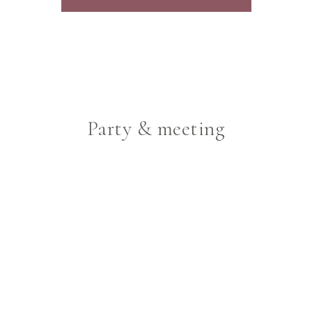
Party & meeting
Party & meeting
Party Space
会場一覧