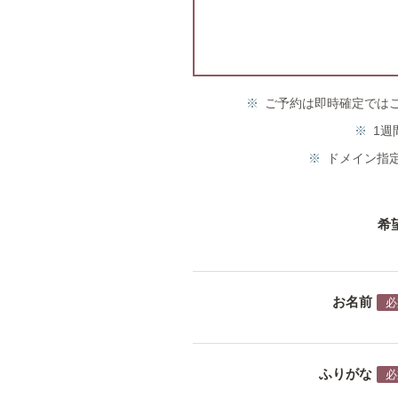
ご予約は即時確定では
1週
ドメイン指定
希
お名前
必
ふりがな
必